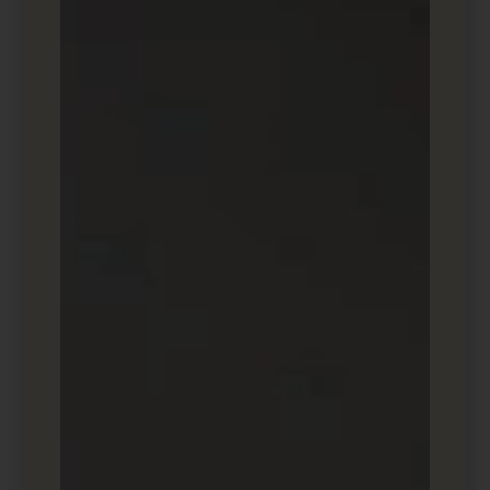
וג'טה
ברשת