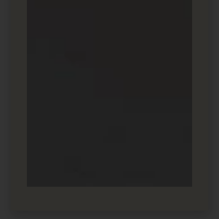
תשארו
מעודכנים
אנחנו מבטיחים לשלוח לכם רק חומר שיעזור לעסק שלכם
לצמוח כדאי לכם להרשם ולהיות הראשונים לכל כתבה
שעולה.
SUBSCRIBE