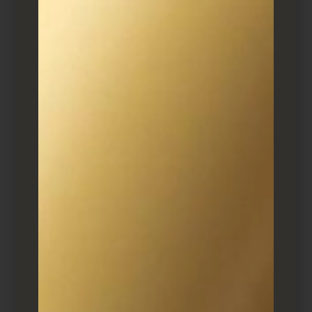
רוצים ייעוץ שיווקי? לחצו כאן