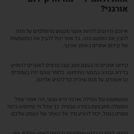
אורגני
?
אינכם נדרשים להיות אנשי מקצוע מדופלמים על מנת
להבין את המושג הזה. כל אחד יכול להבין את המשמעות
של קידום אתרים באופן אורגני.
קידום אתרים זה בעצם מצב שבו גורמים לאתרים להופיע
בדירוג גבוהה במנועי החיפוש. כלומר שהם יהיו בעמודים
הראשונים, על מנת שיהיה קל להגיע אליהם.
המשמעות של המילה אורגני היא טבעי, וזה אומר שכל
הפעולה מתבצעת בצורה טבעית. כך שכל מי שיחפש ביטוי
מסוים בגוגל, יכול להגיע מיד אל האתר של העסק שלכם.
מיותר לציין כי ברגע שגולשים נכנסים לאתר שלכם, הם