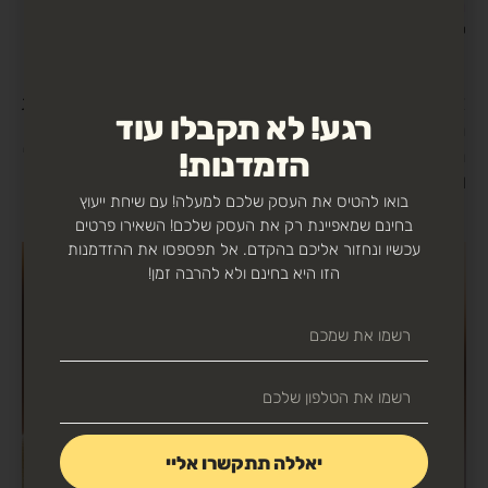
מיני אתרים אחרים
ברחבי הרשת. אז אין לכם מה לדאוג,
יש מי שיעשה את העבודה הזאת בשבילכם.
אלו רק מספר פעולות קטן שמקדמים עושים כדי לקחת את
רגע! לא תקבלו עוד
האתר שלכם למעלה במנועי החיפוש, כמובן שתמיד
האסטרטגייה משתנה בהתאם לעדכונים שמתקבלים מגוגל
הזמדנות!
ולשינויים שנעשים באלגוריתם החיפוש של גוגל.
בואו להטיס את העסק שלכם למעלה! עם שיחת ייעוץ
בחינם שמאפיינת רק את העסק שלכם! השאירו פרטים
עכשיו ונחזור אליכם בהקדם. אל תפספסו את ההזדמנות
הזו היא בחינם ולא להרבה זמן!
יאללה תתקשרו אליי