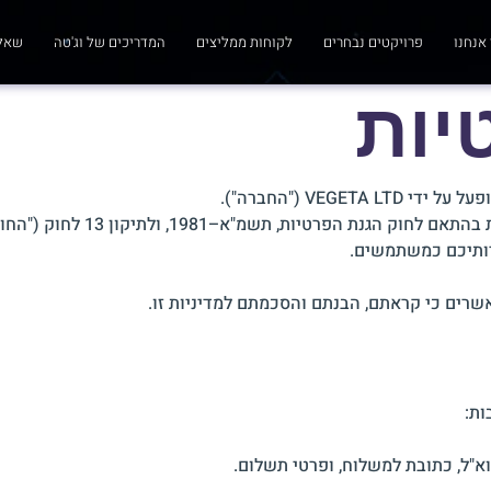
אנחנו
פרויקטים נבחרים
לקוחות ממליצים
המדריכים של וג'טה
שאלו
יות
VEGETA L ("החברה").
החברה מכבדת את פרטיות המשתמש
ויותיכם כמשתמשים.
רים כי קראתם, הבנתם והסכמתם למדיניות זו.
ות:
א"ל, כתובת למשלוח, ופרטי תשלום.