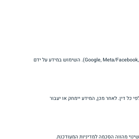
המידע נאגר ונשמר בשרתים מאובטחים. בנוסף, חלק מהמידע עשוי להישלח או להיות נגיש לשירותים בינלאומיים (Google, Meta/Facebook, Klaviyo). השימוש במידע על ידם
כל דין. לאחר מכן, המידע יימחק או יעבור
ינוי מהווה הסכמה למדיניות המעודכנת.