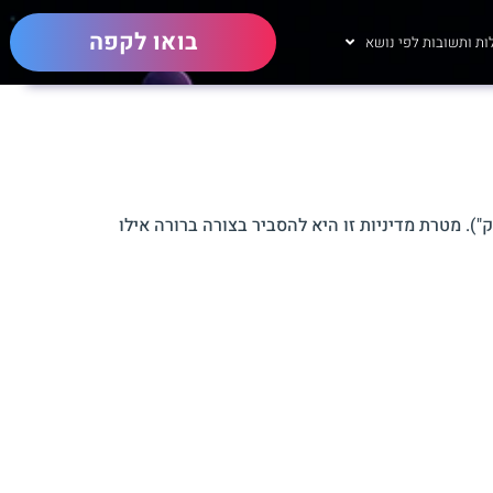
בואו לקפה
ת ותשובות לפי נושא
ים באתר ופועלת בהתאם לחוק הגנת הפרטיות, תשמ"א–1981, ולתיקון 13 לחוק ("החוק"). מטרת מדיניות זו היא להסביר בצורה ברורה אילו