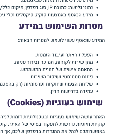
מידע על רכישות והזמנות שביצעתם.
נתוני גלישה: כתובת IP, סוג דפדפן, מיקום כללי, אמצעי קישוריות.
מידע הנאסף באמצעות קוקיז, פיקסלים וכלי ניטור (ogle Analytics, Facebook Pixel, Klaviyo, Jetpack, PixelYourSite
מטרות השימוש במידע
המידע שנאסף עשוי לשמש למטרות הבאות:
הפעלת האתר ועיבוד הזמנות.
מתן שירות לקוחות, תמיכה ובירור פניות.
התאמה אישית של חוויית המשתמש.
ניתוח סטטיסטי ושיפור השירות.
שליחת הצעות שיווקיות ופרסומיות (רק בהסכמ
עמידה בדרישות הדין.
שימוש בעוגיות (Cookies)
האתר עושה שימוש בעוגיות ובטכנולוגיות דומות לניהול
קוקיות חיוניות נדרשות לתפקוד בסיסי של האתר. קוקי
באפשרותכם לנהל את ההגדרות בדפדפן שלכם, אך חסימ