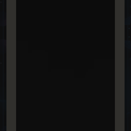
פרסום ממומן ברשת החברתית הגדולה בעולם,
אינסטגרם מבית מטא, הפרסום נעשה בצורה
המקצועית ביותר על ידי צוות המומחים שלנו, אנו
סוכנות מוסמכת לפרסום באינסטגרם.
ניהול סושיאל​
ניהול עמודי מותג בפייסבוק, באינסטגרם ובטיק טוק
לחברות מובילות בשוק, אנו מתחזקים את הדף בצורה
אורגנית בעזרת פוסטים, סטורי, מענה שוטף להודעות
וכו'.
קידום ממומן בגוגל
קידום ביטויים לדף הראשון בגוגל תמורת תשלום למנוע
החיפוש של גוגל, אופטימיזציה לשיפור תוצאות ויחסי
המרה לעסק שלכם