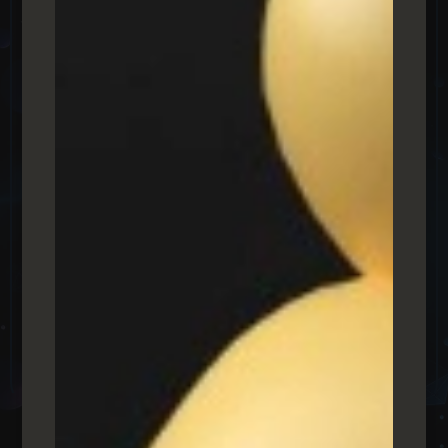
הפייטרית של קשת 12\מאקו שתמיד רלוונטית לקידום כתבות
תוכן שתוביל את מיתוג בית העסק שלכם אל קדמת
המקצועיות. באמצעות שיתוף פעולה ייחודי זה יהיה ניתן לקדם
את תוכן אתרכם בפלטפורמות הדיגיטל הגדולות ביותר כדוגמת
פייסבוק, אינסטגרם, יוטיוב, וכו'.
ישראל היום
אתר האקטואליה של "ישראל היום" קיים בשתי ורסיות- עברית
ואנגלית. שתבינו באיזה קהל חשיפה מטורף מדובר לאלו
שרוצים להרחיב את אופקיהם מעבר לקהל הישראלי. באמצעות
שיתוף הפעולה עם "ישראל היום" תזכו לפרסום אתרכם
באמצעות כתבות תוכן, קידום אורגני, וחשיפה לקהל יעד עם
מספרים משמעותיים.