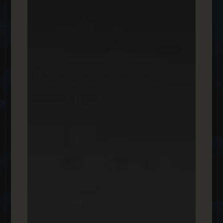
משמעותית לקהל פוטנציאלי שבזכותו העסק שלכם יכול
להמריא.
קשת 12 / מאקו
מה לא נאמר על פלטפורמת המדיה הענקית בישראל? בעזרת
שת"פ מיוחד עם ענקית הגוסיפ והעדכונים תוכלו להנות
מחשיפה משמעותית לצד פלטפורמת העדכונים הנוצצת של
הטלוויזיה והדיגיטל. אנחנו נדאג לקריאייטיב ולאסטרטגיה
הרלוונטית, ולכם רק נותר להנות מהמופע.
וואלה
אחד מהאתרים הפופולאריים והמוכרים ביותר בישראל. לאתר
זה גישה למגוון תכנים יומיומיים ורלוונטים כדוגמת אקטואליה,