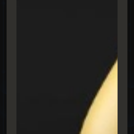
כלכלה, פנאי ובידור, וכו'. בשיתוף פעולה זה העסק שלכם יזכה
לפרסום והכרה באתר המפורסם, יזכה לכתבות תוכן במדורים
השונים והמבוקשים של וואלה, וכן יקבל חשיפה ומיתוג
משמעותי שיוביל את העסק שלכם אל קדמת הבמה הדיגיטלית.
YNET
פלטפורמת האקטואליה הגדולה והמוכרת בישראל. רלוונטית
לקידום תוכן ,חיזוק המותג, יצירת
לידים
וקשרים עם קהל
לקוחות פוטנציאלי, וכמו-כן שיפור תוצאות הקידום האורגני
והממומן. בסופו של יום מדובר בחשיפה משמעותית של בית
העסק שלכם לקהל הישראלי.
רשת 13