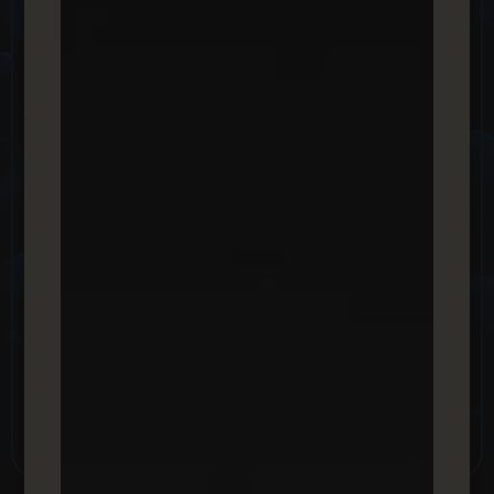
קידום אתרים אורגני (SEO)
פרסום ממומן ברשת החברתית הגדולה בעולם,
אינסטגרם מבית מטא, הפרסום נעשה בצורה
המקצועית ביותר על ידי צוות המומחים שלנו, אנו
סוכנות מוסמכת לפרסום באינסטגרם.
בניית אתרים, דפי נחיתה ואפליקציות
בניית אתרים מבוססים על הפלטפורמות המובילות
בעולם, בניית אפליקציות לאנדרואיד ולאייפונים
בכלים המתקדמים בליווי צמוד של מחלקת התכנות
שלנו.