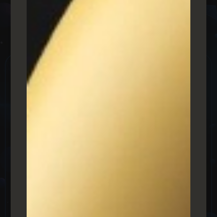
המלצות
מלקוחות
מה לקוחות
אומרים עלינו
כמשרד
פרסום דיגיטלי
אספנו כמה תגובות של לקוחות שלנו כדי שתראו ותבינו על מה
מדובר.
רון ביטון
כותב ומלחין
פזמונאי ומלחין ישראלי
.
רון ביטון מהפזמונאים הבולטים
בישראל, כתב והלחין שירים לנועה קירל, איתי לוי, מרגי,
סטפן, אלה לי, ליאור נרקיס, שלומי שבת, עדן בן זקן, עומר