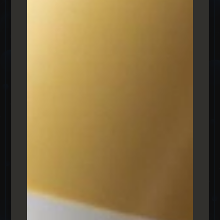
אדם וכו… רון גם הוציא קורס דיגיטלי שעוזר לצעירים להגיע
ללב התעשייה ולתת להם מקפצה של ידע.
לחצו כאן לפרויקט
שלומי משק לגזיאל
רשת קצביות ומפעל בשר
משק לגזיאל זוהי רשת קצביות מהגדולות במדינה זוהי רשת
שקיימת כבר עשרות שנים מאז שנת 1948העבודה מולם
מאוד מקצועית ואישית, שלומי הוא האיש שלנו שם ואנחנו
מאחלים מלא מלא בהצלחה בהמשך הדרך.
לחצו כאן לפרויקט