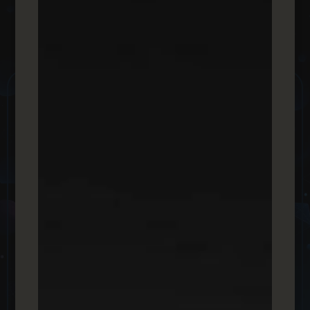
מקדמים את המותג
שלכם
שיתופי פעולה לשיווק המותג בדיגיטל
כלכליסט
אתר כלכליסט הנו אתר חדשות ועדכונים מוביל בישראל שבו
תוכלו למצוא מגוון של חדשות ממגוון תחומים אקטואלים
כדוגמת כלכלה ופוליטיקה. נישה זו היא לגמרי רלוונטית לקידום
תוכן, הן קידום אורגני והן קידום ממומן, מיתוג, חיזוק ושיפור
תוצאות הטראפיק שלכם, שיפור מעמד מותג וחשיפה