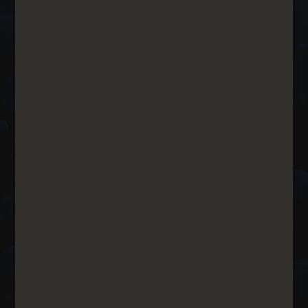
VEGETA CREATIVE
החברה שלנו משתמשת ביוצרי תוכן ובמעצבים גרפיים
כדי להבטיח את הצלחת הקמפיינים הממומנים שלנו,
לכל לקוח מוצמד מעצב גרפי למודעות וכך אנו יוצרים
פרסום מקצועי ואחיד לכל מותג.