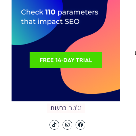
(קידום
וג'טה
ברשת