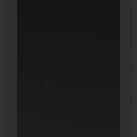
שירות לקוחות מהיר.
ישנן חמש רמות תמחור עבור BL.INK שנעות בין $12
לחודש ל-$599 לחודש, גם תמחור מותאים אישית זמין
עבורך. כל רמת מחיר מגיעה עם רמות שונות של אפשרויות
ואופציות כגון: הפניות מחדש, קישורים פעילים, קליקים
במעקב, משתמשים, דומיינים, קישורים דינמיים ותאימות
GDPR להגנה על נתונים ופרטיות.
Rebrandly
כלי נוסף לקיצור וניהול קישורים בתשלום, Rebrandly
מציע:
סביבות עבודה וחברים לצוות: צור תיקיות נפרדות
עבור אלה באותו צוות לשיתוף פעולה.
שמות דומיין מרובים: אם עדיין אין לך אחד, אתה יכול