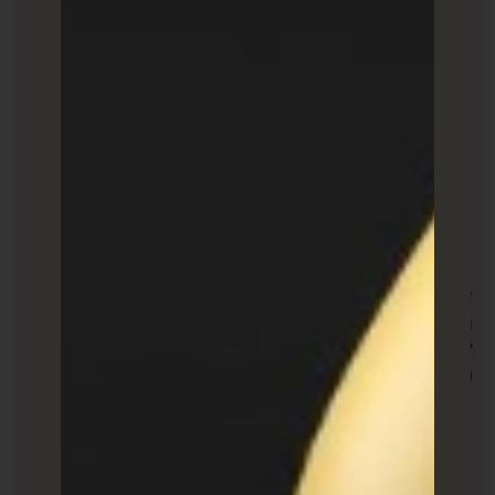
להשיג אחד דרך Rebrandly.
ניתוח מותאם אישית: בחר ובחר מה אתה רוצה
לעקוב ולדווח, כמו קליקים במדיה חברתית, זמני
קליקים שיא ומכשירים מובילים.
ניתוב תנועה וקישור עמוק: יש אפשרות לשלוח
אנשים לדפי נחיתה מסוימים או לדפי מדיה חברתית
על סמך מיקום, מכשיר, הרגלי גלישה וכו'.
הצטרפות ייעודית: חבר צוות מ-Rebrandly ידריך
אותך בכל מה שאתה צריך לדעת.
ניהול חשבון: מנהל ייעודי יטפל בחשבונך, בכל בעיות
שירות או בקשות.
Rebrandly הוא בעיקר כלי בתשלום, אבל ישנה אפשרות
חינמית, כמו גם שלוש רמות תמחור אחרות שנעות בין $29
לחודש ל-$499 לחודש. יש גם תמחור מותאם אישית זמין
עבור העסק שלך.
T2M