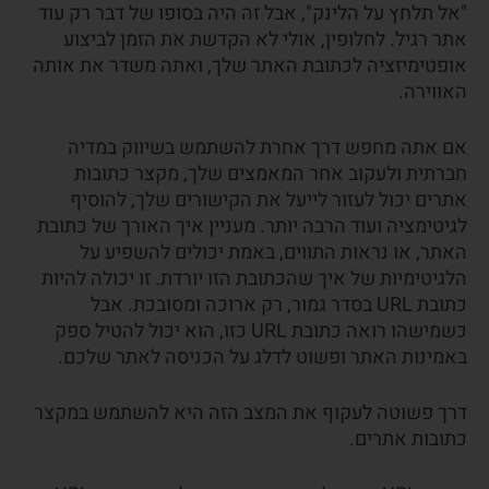
"אל תלחץ על הלינק", אבל זה היה בסופו של דבר רק עוד
אתר רגיל. לחלופין, אולי לא הקדשת את הזמן לביצוע
אופטימיזציה לכתובת האתר שלך, ואתה משדר את אותה
האווירה.
אם אתה מחפש דרך אחרת להשתמש בשיווק במדיה
חברתית ולעקוב אחר המאמצים שלך, מקצר כתובות
אתרים יכול לעזור לייעל את הקישורים שלך, להוסיף
לגיטימציה ועוד הרבה יותר. מעניין איך האורך של כתובת
האתר, או נראות התווים, באמת יכולים להשפיע על
הלגיטימיות של איך שהכתובת הזו יורדת. זו יכולה להיות
כתובת URL בסדר גמור, רק ארוכה ומסובכת. אבל
כשמישהו רואה כתובת URL כזו, הוא יכול להטיל ספק
באמינות האתר ופשוט לדלג על הכניסה לאתר שלכם.
דרך פשוטה לעקוף את המצב הזה היא להשתמש במקצר
כתובות אתרים.