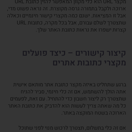
מקצר URL הוא כלי מקוון המאפשר להזין כתובת URL
ארוכה ולקבל בתמורה גרסה מקוצרת. זה נראה פשוט מדי,
אבל זו המציאות. ישנם כמה מקצרי קישור חינמיים וכאלה
שתצטרך לשלם עבורם, אבל בכל מקרה, כתובות URL
קצרות ישפרו את נראות כתובת האתר שלך.
קיצור קישורים – כיצד פועלים
מקצרי כתובות אתרים
ברגע שתחליט באיזה מקצר כתובת אתר מותאם אישית
אתה הולך להשתמש, אם זה כלי חינמי, סביר להניח
שתצטרך רק ליצור חשבון כדי להתחיל. עם זאת, לפעמים
כל מה שאתה צריך לעשות הוא להדביק את כתובת האתר
הארוכה בשטח המוקצה באתר.
אם זה כלי בתשלום, תצטרך לרכוש מנוי לפני שתוכל