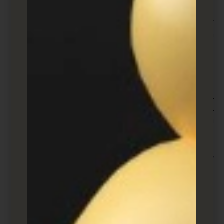
למקצר אתרים זה יש יותר תכונות משנוכל לפרט כאן. הוא
מציע את כל האפשרויות האופייניות לקיצור קישורים
שהייתם מצפים להם, כמו כתובות URL קצרות מותאמות
אישית, הפניות מחדש של קישורים וקודי QR, אבל יש לו
גם יותר מתריסר תכונות אחרות שיכולות להועיל לכם.
בכל הנוגע לתמחור, ישנן חמש רמות מחיר, שמתחילות
ב-$5 לחודש ומגיעות עד ל-$89.99 לחודש. יש תמחור
מותאם אישית לאחר מכן.
Cutt.ly
כמו T2M, אם כל מה שאתה מחפש לעשות הוא לקצר
כתובת URL, אתה יכול לעשות זאת בחינם ישירות בדף
הבית של Cutt.ly, אבל אם אתה מחפש ניהול קישורים