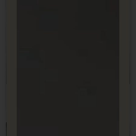
תנועה?
מדריכים ובלוג שיווק ופרסום דיגיטלי
מה זה דומיין? מה זה DNS? מדריך מזורז
בניית אתרים ודפי נחיתה