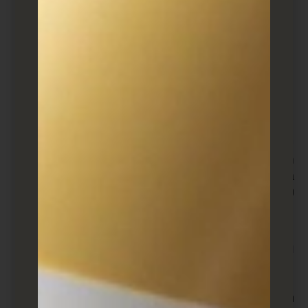
דומיינים ממותגים
דוחות תנועה יומיים
מנהל חשבון
קודי QR
הפניות גיאוגרפיות
ניתוח מפורט
מונטיזציה
אינטגרציות
כמובן שיכולים להיות יותר או פחות תכונות, תלוי באיזו
חבילה תבחר. כל אחת משלוש האפשרויות מתחילה
בתקופת ניסיון חינם של 14 יום ולאחר מכן ישנה עלות של
$10 לחודש עד $100 לחודש, לפי המסלול שתבחר.
מילים אחרונות על קיצור קישורים
מקצרי קישורים לא חייבים לשמש אתכם ככלי בשיווק