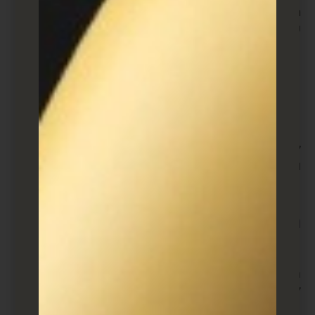
מלא, אתר זה יכול לעשות זאת גם כן. הנה כמה תכונות
שהוא מציע:
כתובות אתרים ממותגות
קישורים והפניות מחדש
קישור היסטוריית ניתוח
בדיקת A/B
חברי צוות
ל-Cutt.ly יש ארבע רמות תמחור, שמתחילות בחינם
ומגיעות ל-$149 לחודש.
Clkim
Clkim עובד בדיוק כמו מקצרי כתובות האתרים האחרים
לעיל, והוא מציע את התכונות הבאות: