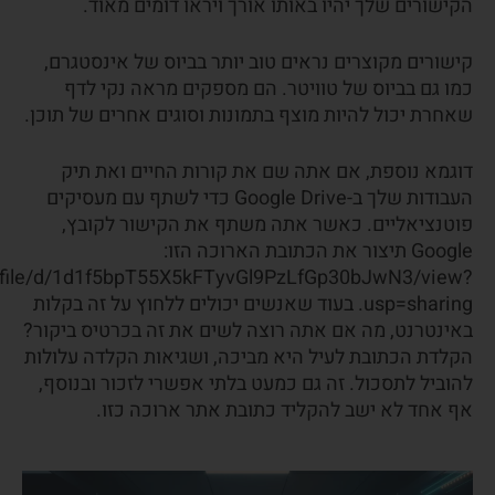
הקישורים שלך יהיו באותו אורך ויראו דומים מאוד.
קישורים מקוצרים נראים טוב יותר בביוס של אינסטגרם,
כמו גם בביוס של טוויטר. הם מספקים מראה נקי לדף
שאחרת יכול להיות מוצף בתמונות וסוגים אחרים של תוכן.
דוגמא נוספת, אם אתה שם את קורות החיים ואת תיק
העבודות שלך ב-Google Drive כדי לשתף עם מעסיקים
פוטנציאליים. כאשר אתה משתף את הקישור לקובץ,
Google תיצור את הכתובת הארוכה הזו:
om/file/d/1d1f5bpT55X5kFTyvGl9PzLfGp30bJwN3/view?
usp=sharing. בעוד שאנשים יכולים ללחוץ על זה בקלות
באינטרנט, מה אם אתה רוצה לשים את זה בכרטיס ביקור?
הקלדת הכתובת לעיל היא מביכה, ושגיאות הקלדה עלולות
להוביל לתסכול. זה גם כמעט בלתי אפשרי לזכור ובנוסף,
אף אחד לא ישב להקליד כתובת אתר ארוכה כזו.