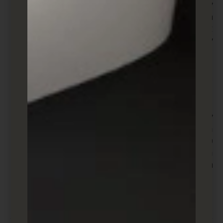
ליצור לידים ישירות בתוך ציוץ מבלי לעזוב את האתר. שם
משתמש, כתובת אימייל ושם משתמש בטוויטר נמשכים
אוטומטית לכרטיס, וכל מה שהם צריכים לעשות הוא
ללחוץ על "שלח" כדי להפוך לליד.
יצירת לידים בלינקדאין
לינקדאין מגדילה את חלקה בתחום הפרסום מאז ימיה
הראשונים. כשזה מגיע ליצירת לידים, לינקדאין יצרה
טופסי Lead Gen, שמאוכלסים אוטומטית בנתוני פרופיל
המשתמש כאשר הם לוחצים על הקריאה לפעולה שלך,
מה שמקל על לכידת מידע.