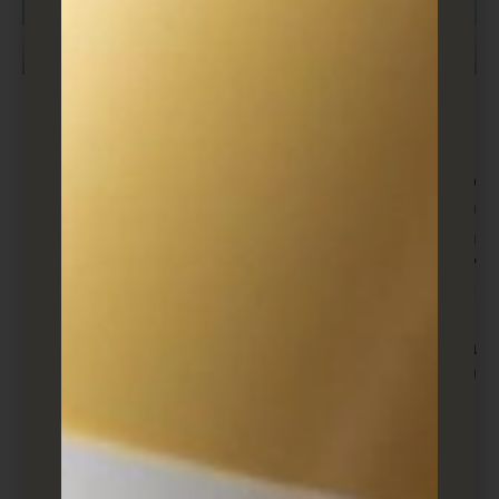
(@oatawa, Freepik)
יצירת לידים ברשתות החברתיות
יצירת לידים מקוונת כוללת מגוון רחב של טקטיקות,
קמפיינים ואסטרטגיות בהתאם לפלטפורמה שבה אתה
רוצה ללכוד לידים. דיברנו על שיטות עבודה מומלצות
לכידת לידים ברגע שיש לך מבקר באתר שלך… אבל איך
אתה יכול להביא אותם לשם מלכתחילה?
בואו נצלול לתוך יצירת לידים בכמה פלטפורמות
פופולריות.
יצירת לידים בפייסבוק