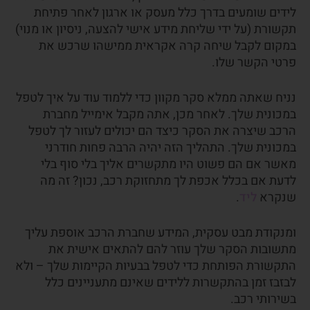
לידים שומעים בדרך כלל מעסק או ארגון לאחר פתיחת
תקשורת (על ידי שליחת מידע אישי להצעה, ניסיון או מנוי)
במקום לקבל שיחה קרה אקראית ממישהו שרכש את
פרטי הקשר שלו.
נניח שאתה ממלא סקר מקוון כדי ללמוד עוד על איך לטפל
במכונית שלך. לאחר מכן, אתה מקבל אימייל מחברת
הרכב שיצרה את הסקר כיצד הם יכולים לעזור לך לטפל
במכונית שלך. התהליך הזה יהיה הרבה פחות חודרני
מאשר אם הם פשוט היו מתקשרים אליך בלי סוף בלי
לדעת אם בכלל אכפת לך מתחזוקת רכב, נכון? זה מה
שנקרא
ליד
.
ומנקודת מבט עסקית, המידע שחברת הרכב אוספת עליך
מתשובות הסקר שלך עוזר להם להתאים אישית את
התקשורת הפותחת כדי לטפל בבעיות הקיימות שלך – ולא
לבזבז זמן בהתקשרות ללידים שאינם מתעניינים כלל
בשירותי רכב.