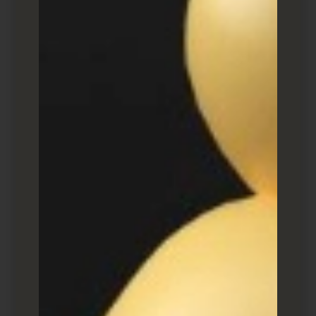
מועמדות לעבודה:
אדם הממלא טופס בקשה מוכן
לחלוק מידע אישי רב מכיוון שהוא/היא רוצה
להיחשב למשרה. מילוי הבקשה מראה את העניין
האמיתי שלהם בתפקיד, ולכן מזכה את האדם
כמוביל לצוות הגיוס של החברה – לא צוותי שיווק או
מכירות.
קופון:
בניגוד לבקשה לעבודה, אתה כנראה יודע
מעט מאוד על מישהו שנתקל באחד מהקופונים
המקוונים שלך. אבל אם הם מוצאים את הקופון בעל
ערך מספיק, הם עשויים להיות מוכנים לספק את
שמם וכתובת האימייל שלהם בתמורה לכך. למרות
שלא מדובר בהרבה מידע, מספיק לעסק לדעת
שלמישהו יש עניין בחברה שלו.
תוכן:
בעוד שהורדת קופון מראה שלאדם יש עניין
ישיר במוצר או בשירות שלך, תוכן (כמו ספר
אלקטרוני חינוכי או סמינר מקוון) לא. לכן, כדי להבין
באמת את אופי העניין של האדם בעסק שלך, כנראה
תצטרך לאסוף מידע נוסף כדי לקבוע אם האדם