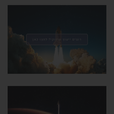
רוצים ייעוץ שיווקי? לחצו כאן