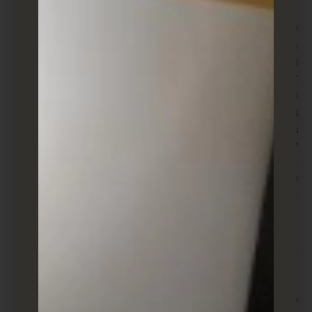
פייסבוק היא שיטה ליצירת לידים מאז הקמתה. במקור,
חברות יכלו להשתמש בקישורים יוצאים בפוסטים שלהן
ובמידע בביוס שלהן כדי למשוך זרים לאתרים שלהן. עם
זאת, כאשר פייסבוק מודעות הושקה ב-2007, והאלגוריתם
שלה החל להעדיף חשבונות המשתמשים בפרסום
בתשלום, חל שינוי משמעותי באופן שבו עסקים השתמשו
בפלטפורמה כדי ללכוד לידים. פייסבוק יצרה מודעות לידים
למטרה זו. לפייסבוק יש גם תכונה המאפשרת לך לשים
כפתור פשוט של קריאה לפעולה בראש דף הפייסבוק
שלך, שעוזרת לך לשלוח עוקבים בפייסבוק ישירות לאתר
האינטרנט שלך.
יצירת לידים בטוויטר
לטוויטר יש כרטיסי Lead Gen Cards, המאפשרים לך