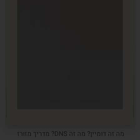
מילות מפתח בגוגל – כיצד ניתן לשלב
אותם בחכמה באתר שלכם כדי להגביר
תנועה?
מדריכים ובלוג שיווק ופרסום דיגיטלי
מה זה דומיין? מה זה DNS? מדריך מזורז