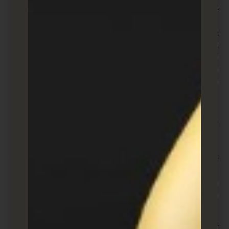
בסופו של דבר להיות ליד עבורנו.
בעיקרו של דבר, הפניה למכירות נוצרת באמצעות איסוף
מידע. איסוף מידע זה יכול לבוא כתוצאה מכך שמחפש
עבודה מגלה עניין במשרה על ידי מילוי בקשה, קונה
שמשתף מידע ליצירת קשר בתמורה לקופון, או אדם
שממלא טופס להורדת תוכן חינוכי.
מדידת רמת העניין של ליד
להלן רק כמה מהדרכים הרבות שבהן תוכל להכשיר מישהו
כמוביל. כל אחת מהדוגמאות הללו מראה שכמות המידע
שנאסף המשמש להכשרת לידים, כמו גם רמת העניין
שלהם, יכולים להשתנות.
בואו נעריך כל תרחיש: