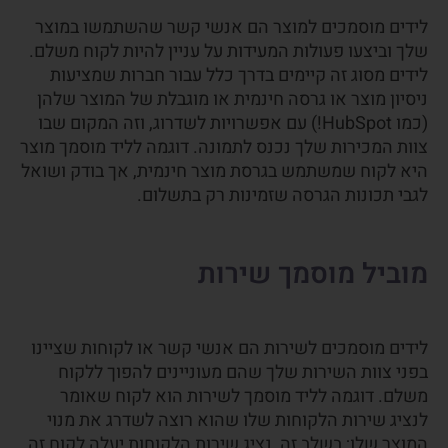
לידים מוסמכים למוצר הם אנשי קשר שהשתמשו במוצר
שלך וביצעו פעולות המעידות על עניין להיות לקוח משלם.
לידים מסוג זה קיימים בדרך כלל עבור חברות שמציעות
ניסיון מוצר או גרסה חינמית או מוגבלת של המוצר שלהן
(כמו HubSpot!) עם אפשרויות לשדרוג, וזה המקום שבו
צוות המכירות שלך נכנס לתמונה. דוגמה לליד מוסמך מוצר
היא לקוח שמשתמש בגרסת מוצר חינמית, אך בודק ושואל
לגבי תכונות הגרסה שזמינות רק בתשלום.
מוביל מוסמך שירות
לידים מוסמכים לשירות הם אנשי קשר או לקוחות שציינו
בפני צוות השירות שלך שהם מעוניינים להפוך ללקוח
משלם. דוגמה לליד מוסמך לשירות הוא לקוח שאומר
לנציג שירות הלקוחות שלו שהוא רוצה לשדרג את מנוי
המוצר שלו; בשלב זה, נציג שירות הלקוחות יעלה לקוח זה