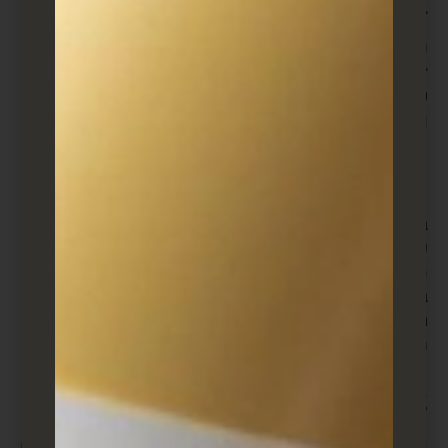
באסטרטגיה זו
כדי שהקמפיין יהפוך להצלחה, יש לשים לב לכמה
דגשים חשובים. נבחן את שלושת הדגשים המרכזיים
שכל מפרסם צריך לדעת עליהם: רלוונטיות, תדירות
ומגבלות חוק. אז בואו נתחיל.
1.
רלוונטיות
ברימרקטינג, הרלוונטיות היא המפתח. משמעותה
שהמודעה שאנו מפרסמים עליה להיות מתאימה לקהל
היעד. לדוגמה, אם משתמש ביקר בדף מוצר מסוים אך לא
ביצע רכישה, הגיוני להפנות אליו מודעה המצגת את אותו
מוצר. כך, הוא ירגיש שהמודעה מותאמת אישית לו והיא
רלוונטית לפעולותיו האחרונות.
2.
תדירות
כאשר אנו מתעקשים יותר מדי, יתכן ונגרום ללקוח להרגיש