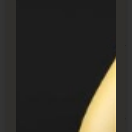
סוגי הפרסומות
:
Promoted Pins
Shopping Ads
Carousel Ads
Video Pins
Facebook Ads – Retargeting
4.
יתרונות
:
הגעה לקהל המתעניין מחודש באופן יעיל.
שליטה מדויקת על התצוגה לפי התנהגות
המשתמש באתר.
איך זה עובד?
:
הטמעת Pixel של פייסבוק באתר שלך.
יצירת רשימות קהל מותאמות אישית
המבוססות על התנהגות המשתמש.
Google Ads – Retargeting
5.
יתרונות
: