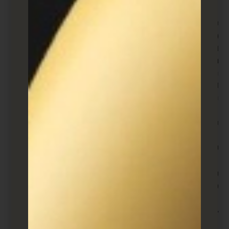
עלויות רימרקטינג
שיווק מחדש פועל בדרך כלל במודל של עלות לקליק
(CPC), כמו גם עלות לאלף חשיפות (עלות לכל הופעה)
ומחיר להמרה (עלות לרכישה). המשמעות היא שאתם
מגדירים כמה אתם מוכנים לשלם לכל קליק, הופעה או
המרה, מה שנותן לכם את השליטה לנהל את ההוצאות
ולהתאים את הצעות המחיר שלכם בהתאם לרשימת
השיווק מחדש או למסע הפרסום הספציפיים.
שיווק מחדש הוא דרך יעילה וחסכונית למשוך לקוחות. זה
נובע בעיקר מהעובדה שאתה מכוון לאנשים שכבר גילו
עניין במה שיש לך להציע, וכבר התחילו קמפיין המרה.
עם המיקוד והתקציב הנכונים, אתם יכול להשיג תוצאות
טובות עם מדדי ה-KPI שלך.
דגשים חשובים בשימוש