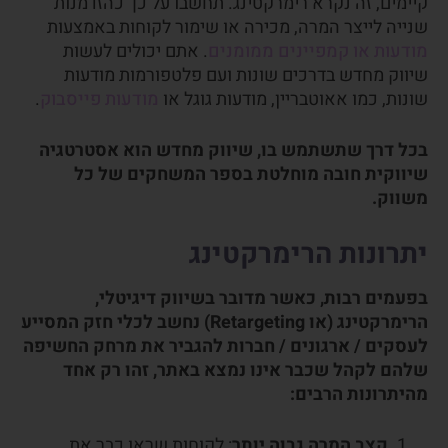
קיימים, זה נקרא רימרקטינג. תחשבו על כך כהזדמנות
שנייה לייצר המרה, מכירה או שימור לקוחות באמצעות
מודעות או קמפיינים ממומנים
. אתם יכולים לעשות
שיווק מחדש בדרכים שונות ועם פלטפורמות מודעות
שונות, כמו אאוטבריין, מודעות גוגל או
מודעות פייסבוק
.
בכל דרך שתשתמש בו, שיווק מחדש הוא אסטרטגיה
שיווקית חובה מוחלטת בספר המשחקים של כל
משווק.
יתרונות הרימרקטינג
בפעמים רבות, כאשר מדובר בשיווק דיגיטלי,
הרימרקטינג (או Retargeting) נחשב לכלי חזק המסייע
לעסקים / ארגונים / חברות להגביר את מרחק החשיפה
שלהם לקהל שכבר אינו נמצא באתר, זהו רק אחד
מהיתרונות הרבים:
קצב המרה גבוה יותר
: לקוחות שראו כבר את