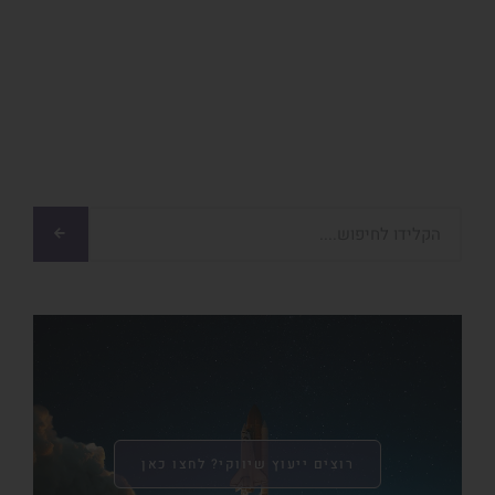
רוצים ייעוץ שיווקי? לחצו כאן