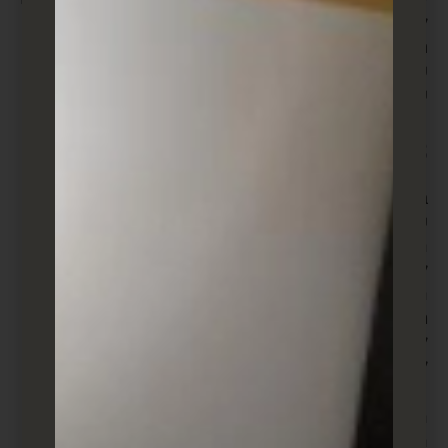
לחוץ או מצופה. לכן, קיימת חשיבות רבה לשליטה על
תדירות המודעות. עלינו לוודא שהמודעות מופיעות מספיק
פעמים כדי להיות בראש ובראשונה, אך לא כל כך הרבה
שהן יהפכו לפוגעניות או מאוסות.
3.
מגבלות חוק
בעידן שבו הפרטיות היא בפרק הפליט, על העסקים לוודא
שהם מפעילים רימרקטינג בצורה המכבדת את חוקי
הפרטיות והנתונים. זה כולל כך שהמשתמשים יכולים
לראות למה הם ממומדים, וגם להסיר את עצמם מרשימות
הטרגטינג אם הם מעוניינים. חלק מהפלטפורמות כבר
מצריכות את זה באופן דיפולטיבי, אך עדיין על העסק
לוודא שהוא מפעל את הקמפיינים שלו באופן התואם
לחוק.
ההתמקדות בשלושה הדגשים האלו תוכל להגביר את
הסיכוי שהקמפיין הבא שלך יהפוך להצלחה ויגרום