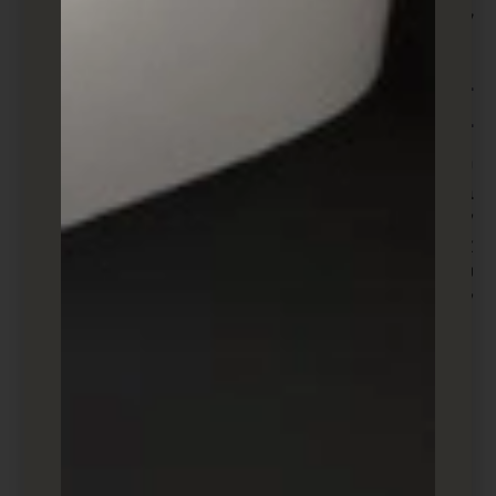
ללקוחות לפעול כפי שאתם מקווים.
באילו כלים אפשר ליצור דיוור
באימייל לקמפיין רימרקטינג?
קמפיינים של דיוור באימייל הם אחד הכלים היעילים
ביותר לרימרקטינג, כאשר המטרה היא להגיע מחדש
ללקוחות או למבקרים שהתעניינו בעסק ולא הוציאו
את הפעולה המיועדת לסיום. ישנם מגוון כלים
שמציעים את היכולת ליצור דיוור באימייל
לרימרקטינג:
:
Mailchimp
נוחות השימוש: אחת הפלטפורמות
הפופולריות ביותר המאפשרת יצירה קלה של
דיוור אלקטרוני.
אפשרות הטמעה של פיקסלים למעקב אחר
התנהגות המשתמשים.