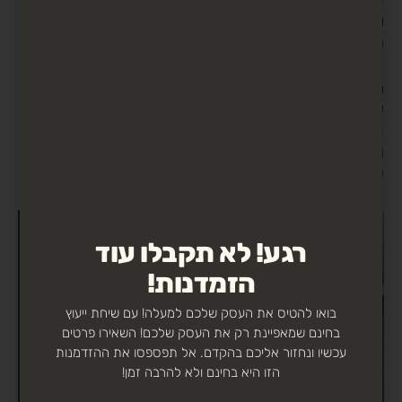
המשתמשים הקיימים ליצירת רשימות המשמשות
מאוחר יותר לשליחת מיילים שיווקיים / מכירתיים.
מיקוד מחדש ושיווק מחדש הן שתיהן שיטות יעילות בפני
עצמן, אך שילוב של שתיהן עשוי להיות האסטרטגיה
הטובה ביותר להגביר את פעילות השיווק הדיגיטלי שלכם
ולשפר את אחוזי ההמרות ולייעל את תקציבי הפרסום
שלכם.
רגע! לא תקבלו עוד
הזמדנות!
בואו להטיס את העסק שלכם למעלה! עם שיחת ייעוץ
בחינם שמאפיינת רק את העסק שלכם! השאירו פרטים
עכשיו ונחזור אליכם בהקדם. אל תפספסו את ההזדמנות
הזו היא בחינם ולא להרבה זמן!