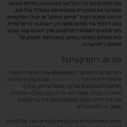
ואז למחרת תוך כדי הגלישה באינטרנט, ראיתם מודעה
המציגה את המוצרים שהשארתם בעגלה? מזל טוב,
טירגטו אתכם כקהל "שיווק מחדש" או קהל רימרקטינג,
בואו ללמוד עוד אודות מושג זה, דוגמאות לרימרקטינג,
מתי מתאים לעשות רימרקטינג ואיך לטרגט קהל שכבר
היה אצלכם בחנות / באתר, בואו נלמד לעומק על
המושג רימרקטינג.
מה זה רימרקטינג?
רימרקטינג, הידוע גם כ-Re-Marketing, הוא צורה נפוצה
ופופולרית מאוד של
שיווק דיגיטלי
, שבו משווקים מגישים
מודעות למשתמשים שביקרו באתר שלהם, או בדף
אינטרנט מסוים, ואשר עשו או לא נקטו פעולה ספציפית.
זוהי דרך יעילה למקד לאנשים שכבר גילו עניין מסוים
בעסק או במותג שלכם.
מכיוון שאנו ממקדים קהל שהוא מבקרים בעבר או לקוחות