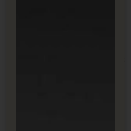
הפצה ויראלית באמצעות ריטוויטים.
ייעוד לפי התעניינויות, מילות מפתח
וגיאולוקציה.
סוגי הפרסומות
:
Promoted Tweets
Promoted Accounts
Promoted Trends
Twitter Cards
Pinterest Ads
3.
יעדי הפרסום
:
מותגים לייף סטייל, אופנה, עיצוב פנים, מזון
ועוד.
יתרונות
:
קהל מגוון המתעניין בהשראה ובטיפים
יצירתיים.
אפשרות להצגה ויזואלית ואטרקטיבית של
מוצרים.
ממשק פשוט וידידותי למשתמש.