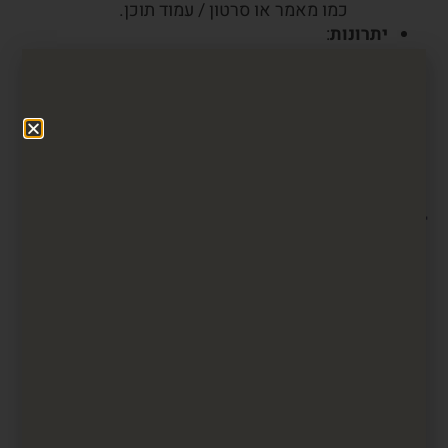
כמו מאמר או סרטון / עמוד תוכן.
יתרונות
:
הפניית מסר מתואם לעניין המשתמש
הספציפי.
הגברת הרלוונטיות של המודעה.
איך זה עובד?
:
מעקב אחרי דפי התוכן באמצעות כלים כמו
Pixel ופרסום לפי העניין של המשתמש.
4. רימרקטינג לפי חיפוש
תיאור
:
מגיב למשתמשים הביצעו חיפושים ספציפיים
במנועי החיפוש.
יתרונות
:
הפניית מסרים רלוונטיים למילות החיפוש של
המשתמש.
יעילות בגישה לקהל המגיב למילות מפתח
ספציפיות.