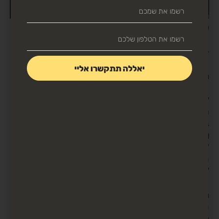
(Credit by: @olivier-le-moal, Freepik)
דוגמה לשיווק מחדש (רימרקטינג)
יאללה תתקשרו אליי
מאיה מבקרת בחנות נעליים אינטרנטית ומסתכלת על זוג
נעליים מסוים, אבל אינה מבצעת את פעולה הרכישה.
לאחר כמה ימים מאיה מבקרת באתר אחר – נגיד אתר
חדשות הבידור האהוב עליה.
חנות הנעליים שמאיה
ביקרה בה בעבר הפעילה את קמפיין שיווק מחדש /
Re-Marketing באמצעות רשת מודעות המשותפת
לאתר בידור זה
. מאיה רואה מודעה של חנות הנעליים
הכוללת נעליים זהות או דומות לאלו שהיא הסתכלה בהן
לפני כמה ימים.
מטרת מודעת ה-Retargeting היא להזכיר למאיה את
הנעליים שבהן התעניינה, ואולי על ידי צפייה במודעה היא
תשתכנע ללחוץ ולבצע את הרכישה שלא ביצעה קודם