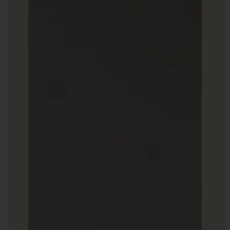
:
HubSpot
מערך שלם של כלים להגברת השיווק.
יכולת זיהוי אנשים שגלשו באתר שלכם וליצור
דיוור ייעודי בהתאם.
:
ActiveCampaign
התמקדות באוטומציה: יצירת מערך של פעולות
מבוססות אירועים מסוימים באתר.
פיקסל מעקב להבנת התנהגות המשתמש
באתר.
:
Klaviyo
מיועד בעיקר לחנויות אינטרנט.
אפשרות הטמעה עם מגוון פלטפורמות, כולל
Shopify ו-WooCommerce, ליצירת דיוור
ייעודי לרימרקטינג.
:
Brevo
אפשרות ליצור דיוור באימייל בהתאם
להתנהגות המשתמש.
תמיכה בפיקסלים למעקב ולאפשר לכם להגיע