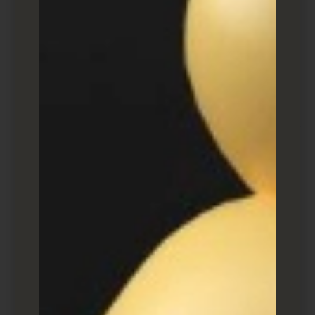
הפצה רחבה ברשת התצוגה של גוגל.
אפשרות להגיע לגולשים שחיפשו מילות
מפתח ספציפיות.
איך זה עובד?
:
הטמעת קוד גוגל AdWords באתר.
יצירת רשימות להפצה מחודשת.
Instagram Ads – Retargeting
6.
יתרונות
:
גישה לקהל הצעיר והאקטיבי באופן מגוון.
אפשרות להציג פרסומות מחודשות בסגנון
הפלטפורמה הוויזואלי.
איך זה עובד?
:
הטמעת Pixel של פייסבוק (המשותף
לאינסטגרם).
יצירת קמפיינים שמתמקדים בגולשים שביקרו
באתר שלכם בעבר ואינם ביצעו רכישה.