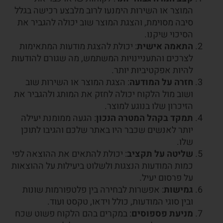
המוצר או השירות הימנעו לרוב מלבצע רכישה בגלל
סיבה מסוימת, והצגת המוצר שוב יכולה להגביר את
הסיכוי שיקנו.
התאמה אישית
: יכולת להצגת מודעות המתאימות
לצרכים והתעניינויות המשתמש, מה שגורם להודעות
להיות אפקטיביות יותר.
חזרה על המודעה
: הצגת המוצר או השירות שוב
ושוב מול הלקוח יכולה לחזק את המותג ולהגביר את
הזיכרון שלו בנוגע למוצר.
תמקד בקהל המטרה הנכון
: הגעה ממומנת יעילה
יותר לאנשים שכבר היו באתר שלכם והגיבו לתוכן
שלו.
שליטה על תקציב
: יכולת להתאים את ההוצאה לפי
כמות המודעות הנצגות ולשלוט ביעילות על ההוצאות
על פרסום יעיל.
גמישות
: אפשרות לבחירה בין פלטפורמות שונות
ובין סוגי המודעות, כולל וידאו, טקסט ועוד.
מניעת פספוסים
: במקרים בהם הלקוח פשוט שכח