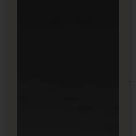
טרגוט מדויק לפי תפקידים מקצועיים, תחומי
עיסוק, גודל החברה ועוד.
אפשרות לפרסום מאמרים מקצועיים המקנים
נראות מומחה.
רמה גבוהה של חשיפה בקרב הקהל העסקי.
סוגי הפרסומות
:
Sponsored Content
Sponsored InMail
Display Ads
Dynamic Ads
Twitter Ads
2.
יעדי הפרסום
:
קהל כללי, מותגים, פרסומות מידע, קמפיינים,
חשיפות, תכנים ויראליים.
יתרונות
:
יכולת להגיב בזמן אמת לסוגיות ואירועים
עולמיים.