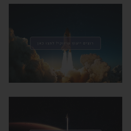
רוצים ייעוץ שיווקי? לחצו כאן