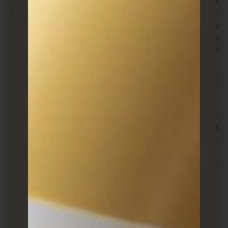
עם זאת, כדי להיות ברור, אינכם צריכים להגביל את
המאמצים שלכם לחמש האפשרויות שתיארתי למעלה. יש
מגוון עצום של אסטרטגיות לאיתור וטיפוח לידים עסקיים,
והאלה שעובדות עבור העסק שלכם תלויות בקהל היעד
שלכם ובמטרות המסחריות שלכם.
רוצים להרחיב את הידע שלכם בנושא הלידים? כנסו
למאמר הבא
צריכים עזרה או ייעוץ לעסק שלכם עם יצירת לידים?
השאירו פרטים למטה ומומחה מטעמנו איצור איתכם
קשר
צריכים ייעוץ? אנחנו כאן בשבילכם