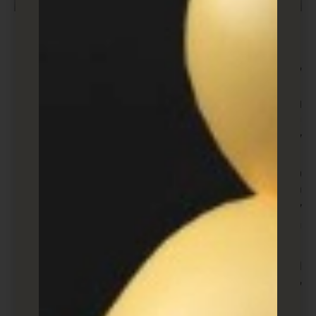
מהן כמה אסטרטגיות מיושנות
ליצירת לידים שעלי להימנע מהם
?
ובכן, קודם כל, תשלום עבור לידים הוא נחלת העבר. כעת,
כל התעשייה מתעסקת במציאת לידים באיכות גבוהה שיש
להם סיכוי גבוה יותר לבצע המרה.
טכניקות אחרות שאתה רוצה להימנע מהן כוללות שיחות
קרות אגרסיביות או הסתמכות על אסטרטגיה אחת בלבד
ליצירת לידים. יצירת לידים אפקטיבית היא תהליך מורכב
הדורש שימוש בכלי שיווק מרובים כדי להצליח.
האם אני צריך להשתמש ביצירת
לידים כדי שהעסק שלי יצליח
?