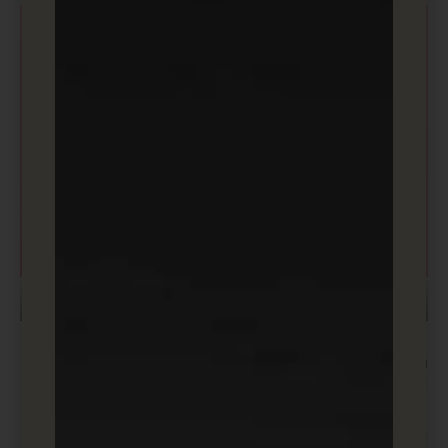
צרו שיתופי פעולה עם משפיעני רשת בכדי ליצור יותר לידים (freepik)
רוצים לשפר את נראות האתר שלכם? כדאי לכם לקרוא
את המאמר שלנו על
חווית משתמש
.
שאלות נפוצות לגבי איך להשיג