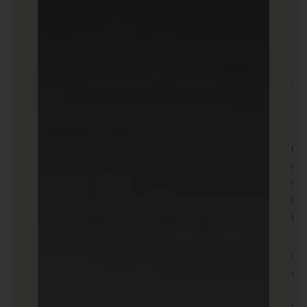
יותר לידים עבור העסק שלכם
אוקיי, אז אלו היו חמש אסטרטגיות שתוכלו להשתמש בהן
כדי להשיג במהירות יותר לידים ולמשוך לקוחות חדשים.
הנה כמה שאלות נפוצות ששואלים אותנו על יצירת לידים:
מה זה אומר לייצר יותר לידים
?
יצירת לידים הוא תהליך של מציאת לקוחות או מנויים
פוטנציאליים חדשים. במילים אחרות, יצירת יותר לידים
פירושה שמצאתם יותר אנשים לפולאו אפ איתם,
ובתקווה, להפוך למנויים נאמנים או ללקוחות משלמים
בעסק שלכם.
האם יש דרכים שבהן אני יכול
לקבל יותר לידים בחינם
?