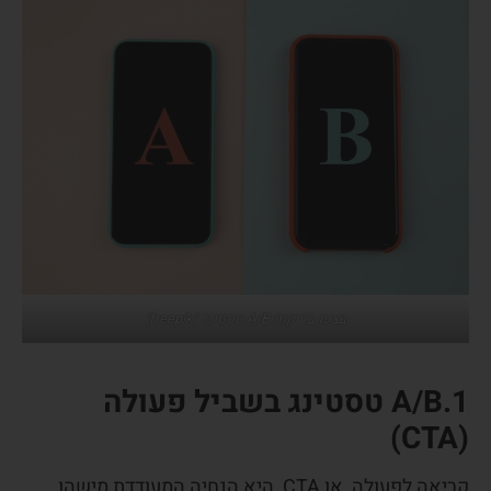
בצעו בדיקות A/B טסטינג (freepik)
1.A/B טסטינג בשביל פעולה
(CTA)
קריאה לפעולה, או CTA, היא הנחיה המעודדת מישהו