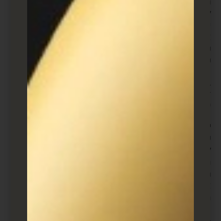
רוצים לקוחות או מנויים חדשים? האם אתם רוצים
להצמיח את המותג או החברה שלכם? אם התשובה היא
כן, אז אתם רוצים להיות שם בחוץ וליצור לידים! אחרת,
אתם מפסידים הזדמנויות ענקיות למציאת עסקים
פוטנציאליים, מה שעלול לסכל את הצמיחה של החברה
שלכם בטווח הארוך.
איך להשיג עוד לידים לעסק שלך:
סיכום
יצירת לידים הוא, בעצם, מרכיב עצום בהגדלת העסק
שלכם בטווח הקצר והארוך. עם זאת, אתם עדיין רוצים
להתמקד יותר באיכות הלידים שלכם ולא בכמות. אחרי
הכל, כל הפואנטה של יצירת לידים היא למצוא לקוחות
חדשים ולהצמיח את המותג שלכם, אז אתם רוצים למקד
את האנרגיה שלכם לתוך הלקוחות הפוטנציאליים
המבטיחים ביותר.