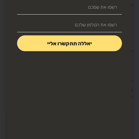
משפך המכירות שלכם.
כמו כן, עליכם להשתמש ב-CTAs יעילים כדי לעודד
אנשים להירשם לניוזלטר שלכם או לעקוב אחר ערוצי
המדיה החברתית שלכם בו-זמנית.
יאללה תתקשרו אליי
סמינר מקוון הוא הזדמנות מצוינת להכיר לאנשים את
המוצר והמותג שלכם, אז נצלו את ההזדמנות בצורה
הטובה ביותר.
לבסוף, שמרו את קווי התקשורת פתוחים על ידי הזמנת
משתתפים לשאול שאלות לאחר הסמינר המקוון או לקבוע
שיחת המשך.