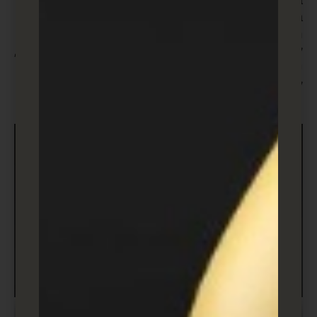
בטוח! צרו יותר לידים בחינם על ידי יצירת תוכן בעל ערך על
בסיס קבוע, פרסום פוסטים של אורחים ואפילו בקשת
הפניות מלקוחות קיימים. אתם יכולים גם לבקש מלקוחות
לסקור את העסק שלכם בפלטפורמות פופולריות, כמו גוגל,
כדי להגדיל את החשיפה הפוטנציאלית שלכם מבלי
להוציא שקל.
קבלו יותר לידים מהרשתות החברתיות (freepik)