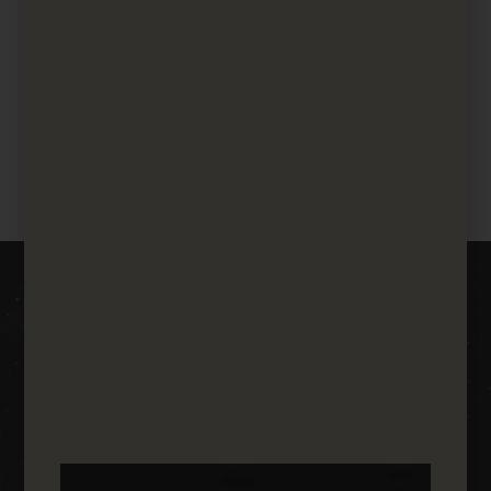
המתקדמים בליווי צמוד של מחלקת התכנות שלנו.
וג'טה במספרים
מאחורי המספרים של
וג'טה
16
+