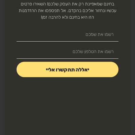
בחינם שמאפיינת רק את העסק שלכם! השאירו פרטים
עכשיו ונחזור אליכם בהקדם. אל תפספסו את ההזדמנות
הזו היא בחינם ולא להרבה זמן!
קידום אתרים אורגני (SEO)
אפיון וקידום ביטויים רלוונטיים למותג או לעסק שלכם
לדף הראשון בגוגל ללא צורך בתשלום על מודעות ממונות
בגוגל
יאללה תתקשרו אליי
בניית אתרים, דפי נחיתה ואפליקציות
בניית אתרים מבוססים על הפלטפורמות המובילות בעולם,
בניית אפליקציות לאנדרואיד ולאייפונים בכלים